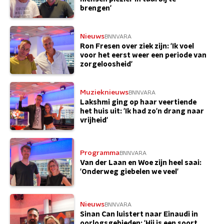
brengen'
Nieuws
BNNVARA
Ron Fresen over ziek zijn: 'Ik voel
voor het eerst weer een periode van
zorgeloosheid'
Muzieknieuws
BNNVARA
Lakshmi ging op haar veertiende
het huis uit: 'Ik had zo'n drang naar
vrijheid'
Programma
BNNVARA
Van der Laan en Woe zijn heel saai:
'Onderweg giebelen we veel'
Nieuws
BNNVARA
Sinan Can luistert naar Einaudi in
oorlogsgebieden: 'Hij is een soort