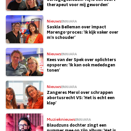
therapeut voor mij geworden'
Nieuws
BNNVARA
Saskia Belleman over impact
Marengo-proces: 'Ik kijk vaker over
m'n schouder'
Nieuws
BNNVARA
Kees van der Spek over oplichters
opsporen: 'Ik kan ook mededogen
tonen'
Nieuws
BNNVARA
Zangeres Merol over schrappen
abortusrecht VS: 'Het is echt een
klap'
Muzieknieuws
BNNVARA
Blaudzuns dochter zingt een
nummer mee op zijn album: 'Het is