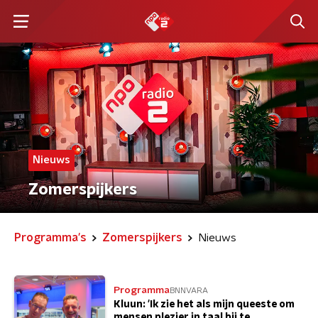
Nieuws
Zomerspijkers
Programma's
Zomerspijkers
Nieuws
Programma
BNNVARA
Kluun: 'Ik zie het als mijn queeste om
mensen plezier in taal bij te