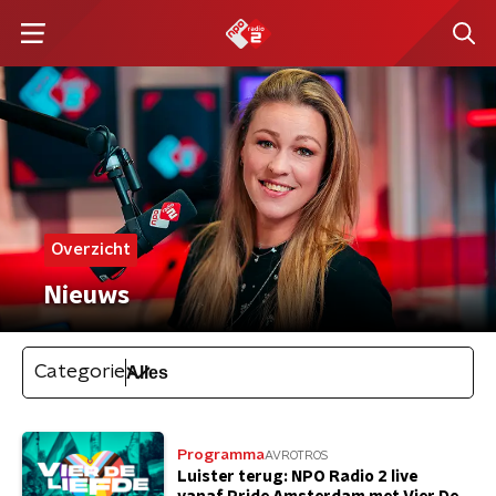
Overzicht
Nieuws
Categorie
Programma
AVROTROS
Luister terug: NPO Radio 2 live