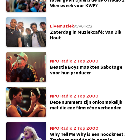
laten gaan tijdens de NPO Radio 2
Wensweek voor KWF?
Livemuziek
AVROTROS
Zaterdag in Muziekcafé: Van Dik
Hout
NPO Radio 2 Top 2000
Beastie Boys maakten Sabotage
voor hun producer
NPO Radio 2 Top 2000
Deze nummers zijn onlosmakelijk
met die ene filmscène verbonden
NPO Radio 2 Top 2000
Why Tell Me Why is een noodkreet: