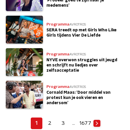
'Probeer goed te zijn naar je
medemens'
Programma
AVROTROS
SERA treedt op met Girls Who Like
Girls tijdens Vier De Liefde
Programma
AVROTROS
NYVE overwon struggles uit jeugd
en schrijft nu liedjes over
zelfsacceptatie
Programma
AVROTROS
Cornald Maas: ‘Door middel van
protest kun je ook vieren en
andersom’
1
2
3
1677
…