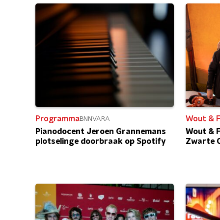
Programma
Wout & 
BNNVARA
Pianodocent Jeroen Grannemans
Wout & F
plotselinge doorbraak op Spotify
Zwarte 