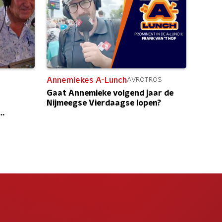
Annemiekes A-Lunch
AVROTROS
Gaat Annemieke volgend jaar de
Nijmeegse Vierdaagse lopen?