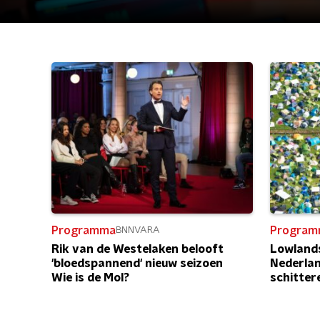
Programma
Program
BNNVARA
Rik van de Westelaken belooft
Lowlands
'bloedspannend' nieuw seizoen
Nederlan
Wie is de Mol?
schitter