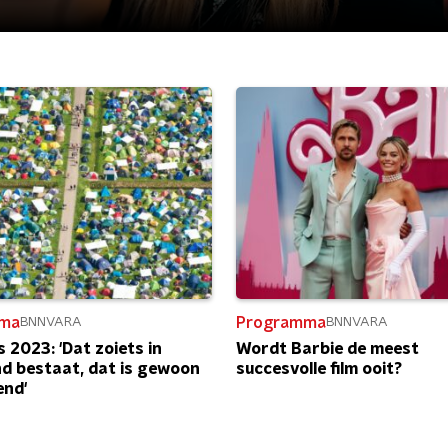
ma
Programma
BNNVARA
BNNVARA
 2023: 'Dat zoiets in
Wordt Barbie de meest
d bestaat, dat is gewoon
succesvolle film ooit?
end'