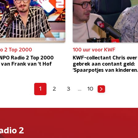
o 2 Top 2000
100 uur voor KWF
e NPO Radio 2 Top 2000
KWF-collectant Chris over
t van Frank van 't Hof
gebrek aan contant geld:
'Spaarpotjes van kinderen
leeggehaald'
1
2
3
…
10
adio 2