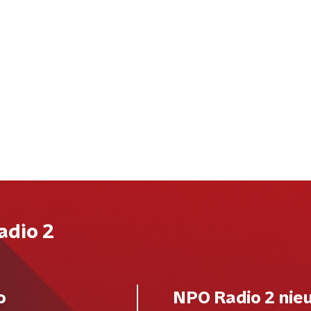
adio 2
o
NPO Radio 2 nie