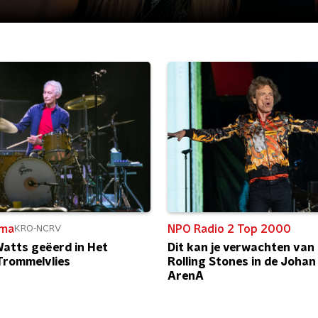
ma
NPO Radio 2 Top 2000
KRO-NCRV
Watts geëerd in Het
Dit kan je verwachten van
Trommelvlies
Rolling Stones in de Johan 
ArenA