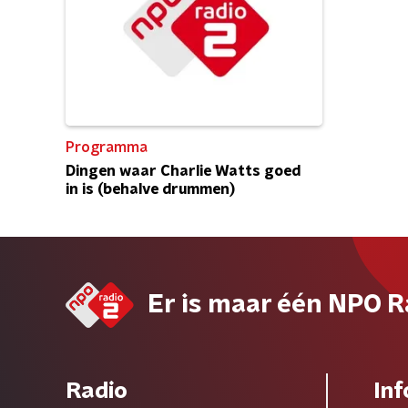
Programma
Dingen waar Charlie Watts goed
in is (behalve drummen)
Er is maar één NPO R
Radio
Inf