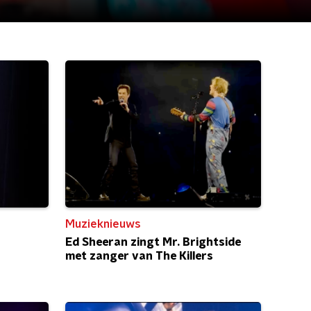
Muzieknieuws
Ed Sheeran zingt Mr. Brightside
met zanger van The Killers