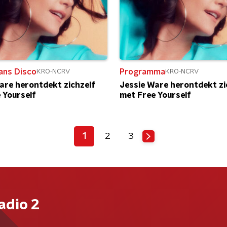
ans Disco
Programma
KRO-NCRV
KRO-NCRV
are herontdekt zichzelf
Jessie Ware herontdekt zi
 Yourself
met Free Yourself
1
2
3
adio 2