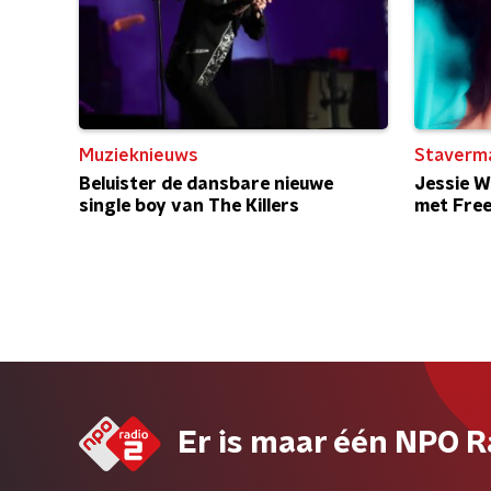
Muzieknieuws
Staverm
Beluister de dansbare nieuwe
Jessie W
single boy van The Killers
met Free
Er is maar één NPO R