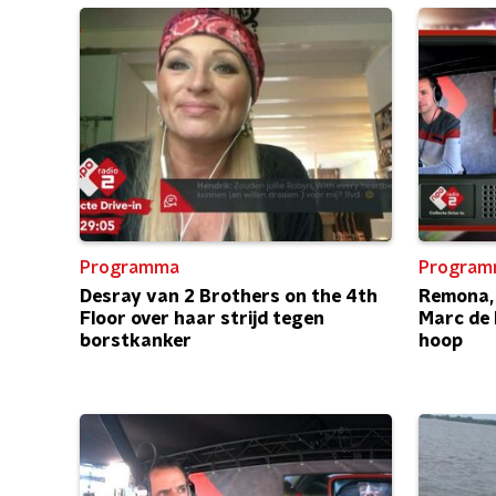
Programma
Program
Desray van 2 Brothers on the 4th
Remona, 
Floor over haar strijd tegen
Marc de 
borstkanker
hoop