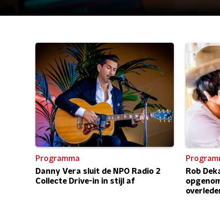
Programma
Program
Danny Vera sluit de NPO Radio 2
Rob Deka
Collecte Drive-in in stijl af
opgenome
overlede