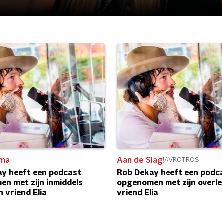
ma
Aan de Slag!
AVROTROS
y heeft een podcast
Rob Dekay heeft een podc
n met zijn inmiddels
opgenomen met zijn overl
n vriend Elia
vriend Elia