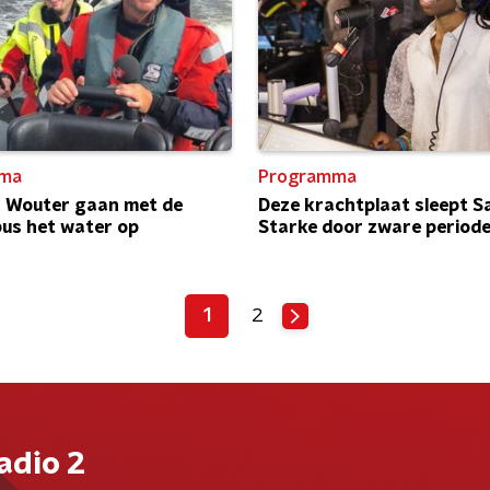
ma
Programma
n Wouter gaan met de
Deze krachtplaat sleept S
bus het water op
Starke door zware period
1
2
adio 2