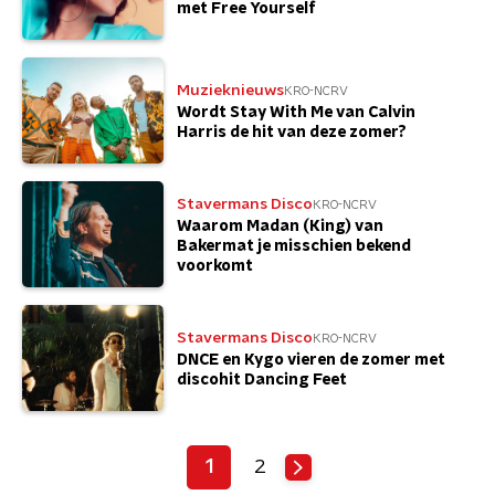
met Free Yourself
Muzieknieuws
KRO-NCRV
Wordt Stay With Me van Calvin
Harris de hit van deze zomer?
Stavermans Disco
KRO-NCRV
Waarom Madan (King) van
Bakermat je misschien bekend
voorkomt
Stavermans Disco
KRO-NCRV
DNCE en Kygo vieren de zomer met
discohit Dancing Feet
1
2