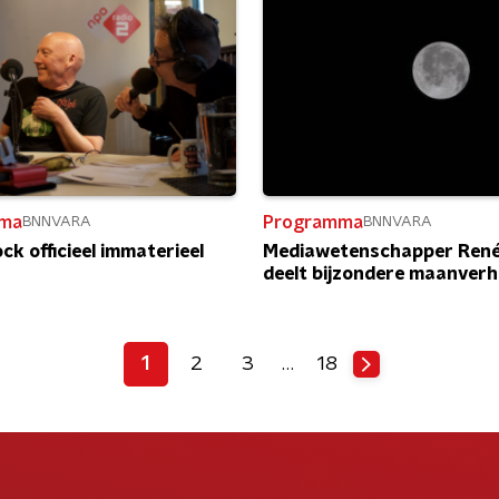
ma
Programma
BNNVARA
BNNVARA
ck officieel immaterieel
Mediawetenschapper René
deelt bijzondere maanverh
1
2
3
…
18