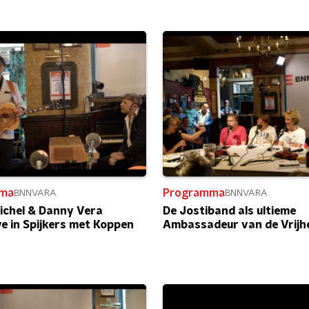
ma
Programma
BNNVARA
BNNVARA
ichel & Danny Vera
De Jostiband als ultieme
ve in Spijkers met Koppen
Ambassadeur van de Vrijh