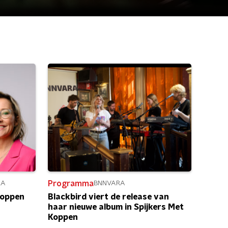
Programma
RA
BNNVARA
Koppen
Blackbird viert de release van
haar nieuwe album in Spijkers Met
Koppen