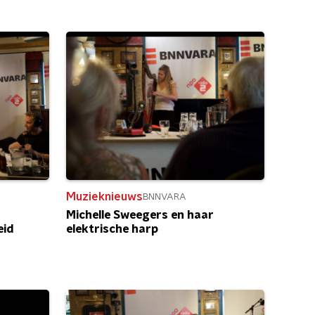
Muzieknieuws
BNNVARA
Michelle Sweegers en haar
eid
elektrische harp