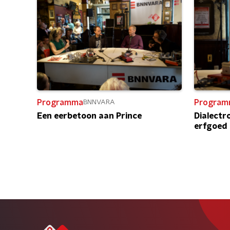
Programma
Program
BNNVARA
Een eerbetoon aan Prince
Dialectro
erfgoed