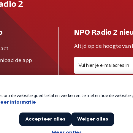
adio 2
o
NPO Radio 2 nie
Altijd op de hoogte van 
act
nload de app