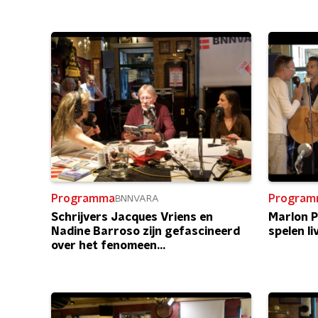
Programma
Program
BNNVARA
Schrijvers Jacques Vriens en
Marlon P
Nadine Barroso zijn gefascineerd
spelen li
over het fenomeen
familieweekend.