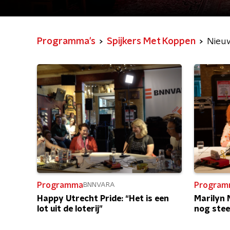
Programma's
Spijkers Met Koppen
Nieu
Programma
Program
BNNVARA
Happy Utrecht Pride: “Het is een
Marilyn 
lot uit de loterij”
nog ste