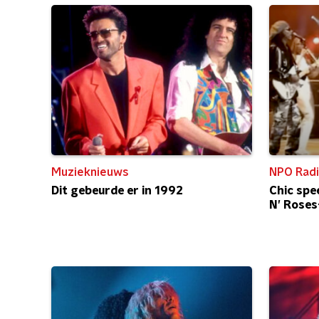
Muzieknieuws
NPO Radi
Dit gebeurde er in 1992
Chic spe
N’ Roses