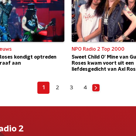
ieuws
NPO Radio 2 Top 2000
Roses kondigt optreden
Sweet Child O’ Mine van Gu
raaf aan
Roses kwam voort uit een
liefdesgedicht van Axl Ros
1
2
3
4
adio 2