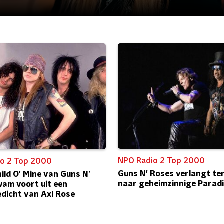
NPO Radio 2 Top 2000
o 2 Top 2000
Guns N’ Roses verlangt te
ild O’ Mine van Guns N’
naar geheimzinnige Paradi
am voort uit een
edicht van Axl Rose