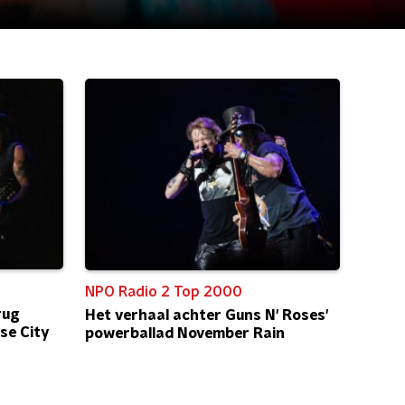
NPO Radio 2 Top 2000
rug
Het verhaal achter Guns N' Roses'
se City
powerballad November Rain