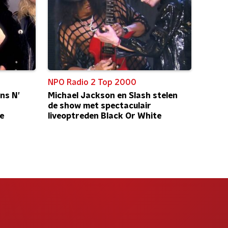
NPO Radio 2 Top 2000
ns N’
Michael Jackson en Slash stelen
de show met spectaculair
e
liveoptreden Black Or White