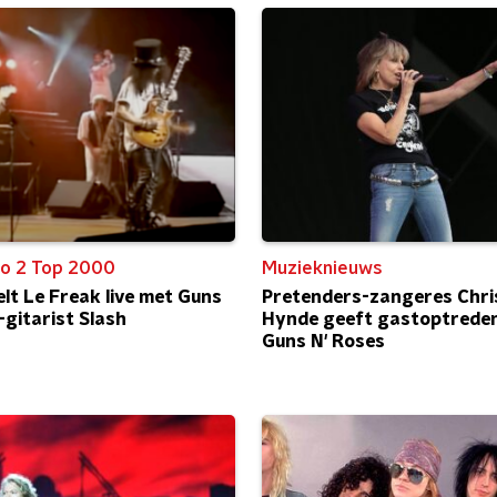
o 2 Top 2000
Muzieknieuws
elt Le Freak live met Guns
Pretenders-zangeres Chri
-gitarist Slash
Hynde geeft gastoptreden
Guns N' Roses