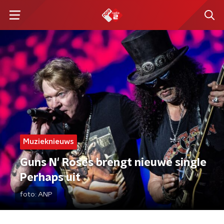
Muzieknieuws
Guns N' Roses brengt nieuwe single
Perhaps uit
foto:
ANP