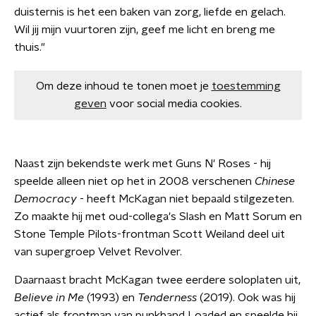
duisternis is het een baken van zorg, liefde en gelach.
Wil jij mijn vuurtoren zijn, geef me licht en breng me
thuis."
Om deze inhoud te tonen moet je
toestemming
geven
voor social media cookies.
Naast zijn bekendste werk met Guns N' Roses - hij
speelde alleen niet op het in 2008 verschenen
Chinese
Democracy
- heeft McKagan niet bepaald stilgezeten.
Zo maakte hij met oud-collega's Slash en Matt Sorum en
Stone Temple Pilots-frontman Scott Weiland deel uit
van supergroep Velvet Revolver.
Daarnaast bracht McKagan twee eerdere soloplaten uit,
Believe in Me
(1993) en
Tenderness
(2019). Ook was hij
actief als frontman van punkband Loaded en speelde hij