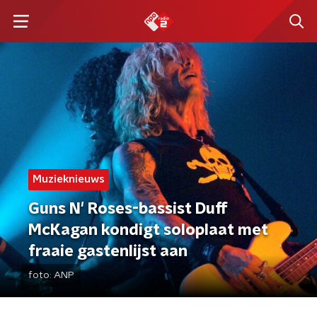
Muzieknieuws
Guns N' Roses-bassist Duff
McKagan kondigt soloplaat met
fraaie gastenlijst aan
foto:
ANP