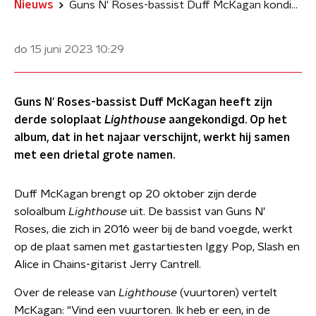
Nieuws
Guns N' Roses-bassist Duff McKagan kondigt soloplaat met fraaie gastenlijst aan
do 15 juni 2023
10:29
Guns N' Roses-bassist Duff McKagan heeft zijn
derde soloplaat
Lighthouse
aangekondigd. Op het
album, dat in het najaar verschijnt, werkt hij samen
met een drietal grote namen.
Duff McKagan brengt op 20 oktober zijn derde
soloalbum
Lighthouse
uit. De bassist van Guns N'
Roses, die zich in 2016 weer bij de band voegde, werkt
op de plaat samen met gastartiesten Iggy Pop, Slash en
Alice in Chains-gitarist Jerry Cantrell.
Over de release van
Lighthouse
(vuurtoren) vertelt
McKagan: "Vind een vuurtoren. Ik heb er een, in de