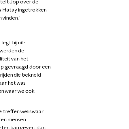
rtelt Jop over de
s Hatay ingetrokken
 vinden."
gt hij uit:
t werden de
teit van het
lp gevraagd door een
ijden die bekneld
aar het was
ken waar we ook
 treffen weliswaar
tten mensen
n eten kan geven, dan