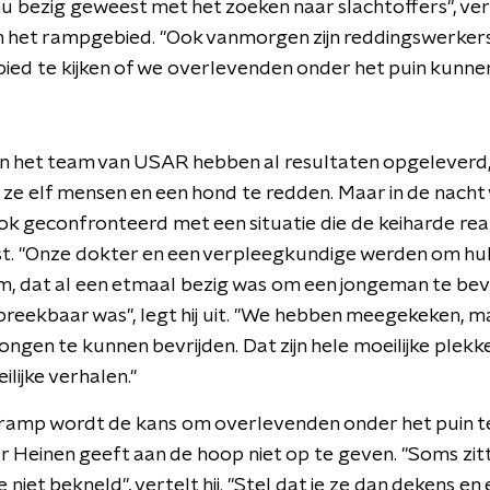
inu bezig geweest met het zoeken naar slachtoffers", ve
n het rampgebied. "Ook vanmorgen zijn reddingswerker
bied te kijken of we overlevenden onder het puin kunnen
n het team van USAR hebben al resultaten opgeleverd, le
 ze elf mensen en een hond te redden. Maar in de nach
k geconfronteerd met een situatie die de keiharde reali
t. "Onze dokter en een verpleegkundige werden om hu
, dat al een etmaal bezig was om een jongeman te bevr
preekbaar was", legt hij uit. "We hebben meegekeken, m
ongen te kunnen bevrijden. Dat zijn hele moeilijke plek
lijke verhalen."
ramp wordt de kans om overlevenden onder het puin te
ar Heinen geeft aan de hoop niet op te geven. "Soms zi
ze niet bekneld", vertelt hij. "Stel dat je ze dan dekens e