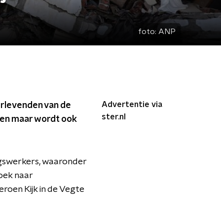
foto:
ANP
Advertentie via
rlevenden van de
ster.nl
ten maar wordt ook
ngswerkers, waaronder
oek naar
oen Kijk in de Vegte