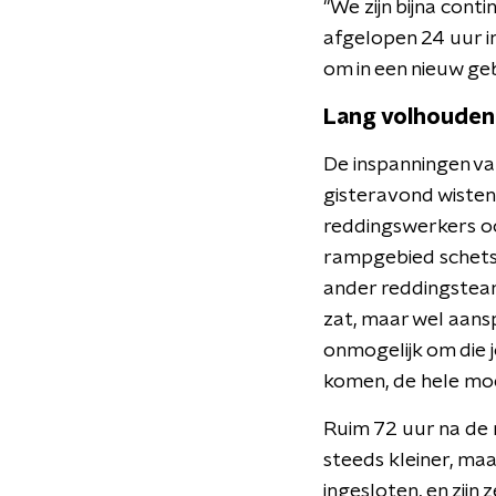
"We zijn bijna cont
afgelopen 24 uur i
om in een nieuw ge
Lang volhouden
De inspanningen va
gisteravond wisten
reddingswerkers oo
rampgebied schets
ander reddingsteam
zat, maar wel aans
onmogelijk om die j
komen, de hele moei
Ruim 72 uur na de 
steeds kleiner, ma
ingesloten, en zijn 