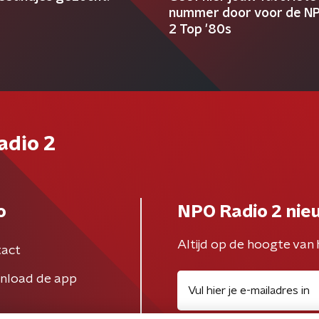
nummer door voor de NP
2 Top '80s
adio 2
o
NPO Radio 2 nie
Altijd op de hoogte van 
act
nload de app