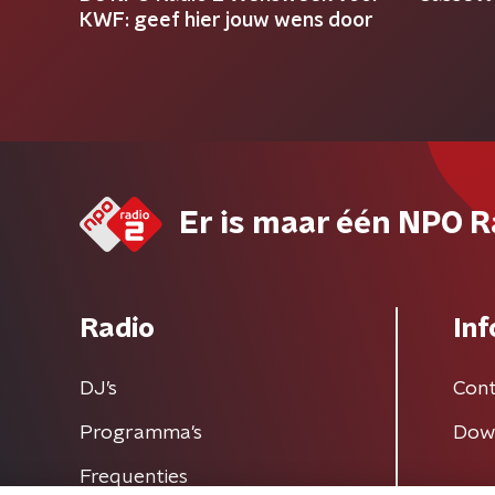
KWF: geef hier jouw wens door
Er is maar één NPO R
Radio
Inf
DJ’s
Cont
Programma's
Dow
Frequenties