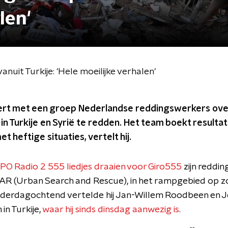
len'
uit Turkije: 'Hele moeilijke verhalen'
ert met een groep Nederlandse reddingswerkers ove
n Turkije en Syrië te redden. Het team boekt resulta
 heftige situaties, vertelt hij.
 NPO Radio 2 555 liedjes draaien voor Giro555
zijn reddi
AR (Urban Search and Rescue), in het rampgebied op z
erdagochtend vertelde hij Jan-Willem Roodbeen en Jer
 in Turkije,
waar hij sinds dinsdag aanwezig is
.