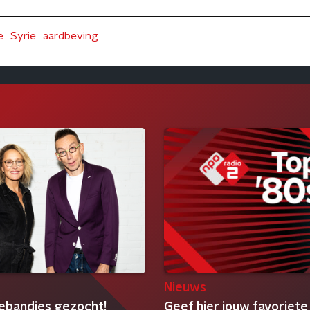
e
Syrie
aardbeving
Nieuws
ebandjes gezocht!
Geef hier jouw favoriete