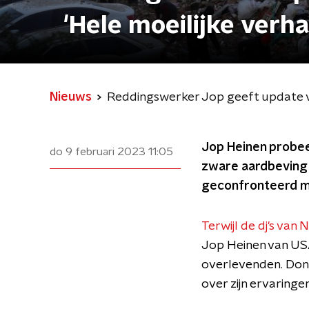
'Hele moeilijke verha
Nieuws
Reddingswerker Jop geeft update van
Jop Heinen probe
do 9 februari 2023
11:05
zware aardbeving i
geconfronteerd met
Terwijl de dj's van
Jop Heinen van US
overlevenden. Dond
over zijn ervaringen