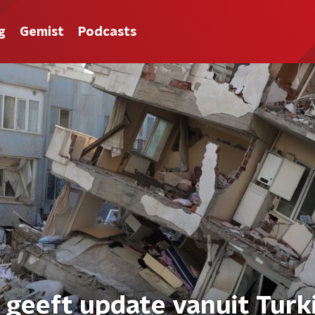
g
Gemist
Podcasts
geeft update vanuit Turki