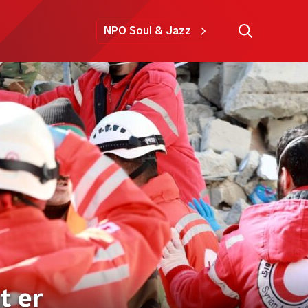
NPO Soul & Jazz
t er