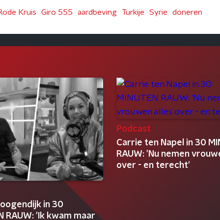
Rode Kruis
Giro 555
aardbeving
Turkije
Syrie
doneren
Podcast
Carrie ten Napel in 30 
RAUW: 'Nu nemen vrouwe
over - en terecht'
t
oogendijk in 30
 RAUW: 'Ik kwam maar