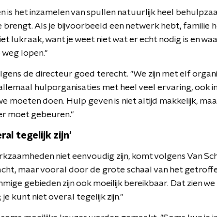
 is het inzamelen van spullen natuurlijk heel behulpzaa
 brengt. Als je bijvoorbeeld een netwerk hebt, familie 
et lukraak, want je weet niet wat er echt nodig is en wa
e weg lopen."
ens de directeur goed terecht. "We zijn met elf organi
allemaal hulporganisaties met heel veel ervaring, ook in S
e moeten doen. Hulp geven is niet altijd makkelijk, maa
er moet gebeuren."
al tegelijk zijn'
kzaamheden niet eenvoudig zijn, komt volgens Van Scha
ht, maar vooral door de grote schaal van het getroffen
mige gebieden zijn ook moeilijk bereikbaar. Dat zien w
e kunt niet overal tegelijk zijn."