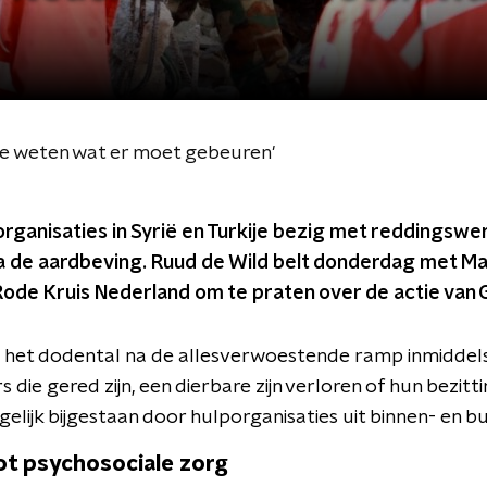
We weten wat er moet gebeuren'
lporganisaties in Syrië en Turkije bezig met reddingsw
a de aardbeving. Ruud de Wild belt donderdag met Ma
Rode Kruis Nederland om te praten over de actie van 
e is het dodental na de allesverwoestende ramp inmidde
 die gered zijn, een dierbare zijn verloren of hun bezitti
lijk bijgestaan door hulporganisaties uit binnen- en bu
ot psychosociale zorg