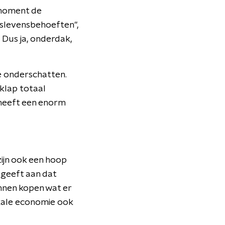
 moment de
islevensbehoeften",
 Dus ja, onderdak,
te onderschatten.
 klap totaal
t heeft een enorm
ijn ook een hoop
 geeft aan dat
unnen kopen wat er
lokale economie ook