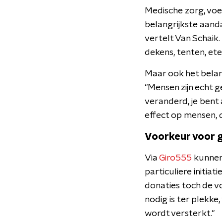
Medische zorg, voe
belangrijkste aand
vertelt Van Schaik.
dekens, tenten, eten
Maar ook het belan
"Mensen zijn echt g
veranderd, je bent 
effect op mensen, 
Voorkeur voor 
Via
Giro
555
kunnen 
particuliere initia
donaties toch de vo
nodig is ter plekke
wordt versterkt."