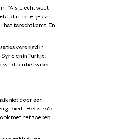
m. "Als je echt weet
hebt, dan moet je dat
ar het terechtkomt. En
saties verenigd in
yrië en in Turkije,
r we doen het vaker.
ik niet door een
 gebied. "Het is zo’n
e ook met het zoeken