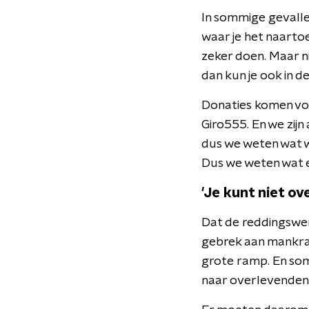
In sommige gevallen
waar je het naartoe
zeker doen. Maar ni
dan kun je ook in d
Donaties komen volg
Giro555. En we zijn 
dus we weten wat w
Dus we weten wat 
'Je kunt niet over
Dat de reddingswer
gebrek aan mankrac
grote ramp. En som
naar overlevenden; j