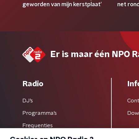
geworden van mijn kerstplaat'
net rond
Er is maar één NPO R
Radio
Inf
DJ’s
Cont
Programma's
Dow
Frequenties