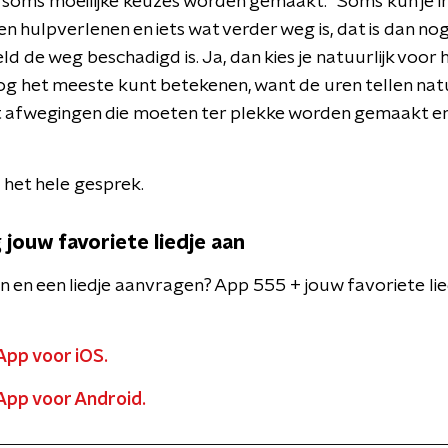
oms moeilijke keuzes worden gemaakt. "Soms kun je in
en hulpverlenen en iets wat verder weg is, dat is dan nog
d de weg beschadigd is. Ja, dan kies je natuurlijk voor 
e nog het meeste kunt betekenen, want de uren tellen natu
afwegingen die moeten ter plekke worden gemaakt en d
e het hele gesprek.
 jouw favoriete liedje aan
en en een liedje aanvragen? App 555 + jouw favoriete lie
App voor iOS.
App voor Android.