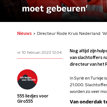
moet gebeuren'
Nieuws
Directeur Rode Kruis Nederland: '
Nog altijd zijn hu
vr 10 februari 2023
12:04
van slachtoffers n
directeur van het 
In Syrië en Turkij
21.000. Slachtoffers
worden zo veel moge
555 liedjes voor
Giro555
Van onderdak t