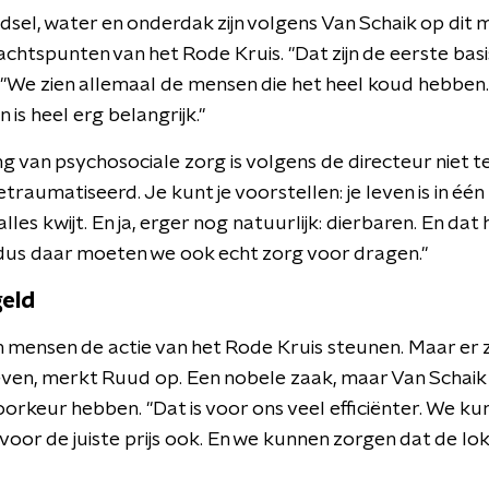
dsel, water en onderdak zijn volgens Van Schaik op dit
achtspunten van het Rode Kruis. "Dat zijn de eerste bas
 "We zien allemaal de mensen die het heel koud hebben.
 is heel erg belangrijk."
g van psychosociale zorg is volgens de directeur niet 
etraumatiseerd. Je kunt je voorstellen: je leven is in één
alles kwijt. En ja, erger nog natuurlijk: dierbaren. En da
dus daar moeten we ook echt zorg voor dragen."
geld
mensen de actie van het Rode Kruis steunen. Maar er z
tieven, merkt Ruud op. Een nobele zaak, maar Van Schaik
orkeur hebben. "Dat is voor ons veel efficiënter. We k
, voor de juiste prijs ook. En we kunnen zorgen dat de 