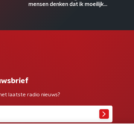
mensen denken dat ik moeilijk
ben’
uwsbrief
het laatste radio nieuws?