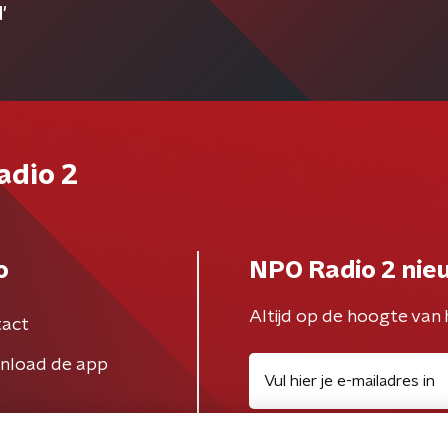
'
adio 2
o
NPO Radio 2 nie
Altijd op de hoogte van 
act
nload de app