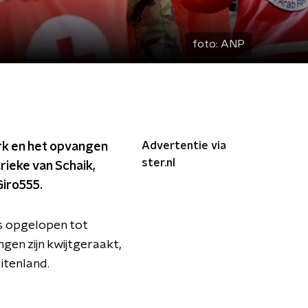
foto:
ANP
Advertentie via
erk en het opvangen
ster.nl
rieke van Schaik,
Giro555.
ls opgelopen tot
ngen zijn kwijtgeraakt,
itenland.