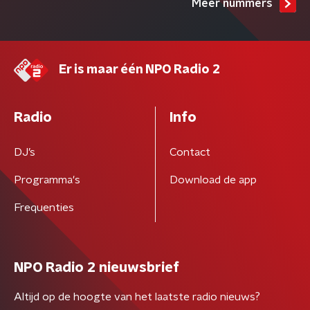
Meer nummers
Er is maar één NPO Radio 2
Radio
Info
DJ’s
Contact
Programma's
Download de app
Frequenties
NPO Radio 2 nieuwsbrief
Altijd op de hoogte van het laatste radio nieuws?