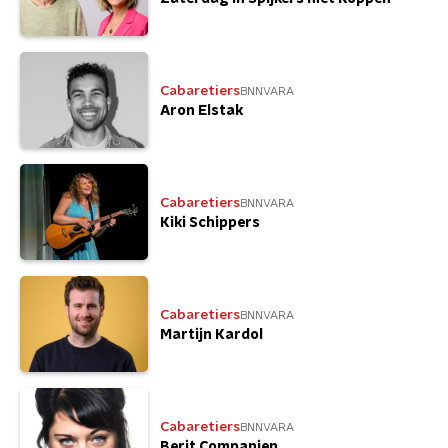
Cabaretiers
BNNVARA
Aron Elstak
Cabaretiers
BNNVARA
Kiki Schippers
Cabaretiers
BNNVARA
Martijn Kardol
Cabaretiers
BNNVARA
Berit Companjen