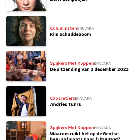
Columnisten
BNNVARA
Kim Schuddeboom
Spijkers Met Koppen
BNNVARA
De uitzending van 2 december 2023
Cabaretiers
BNNVARA
Andries Tunru
Spijkers Met Koppen
BNNVARA
Waarom ruikt het op de Gentse
begraafplaats naar frituurvet?