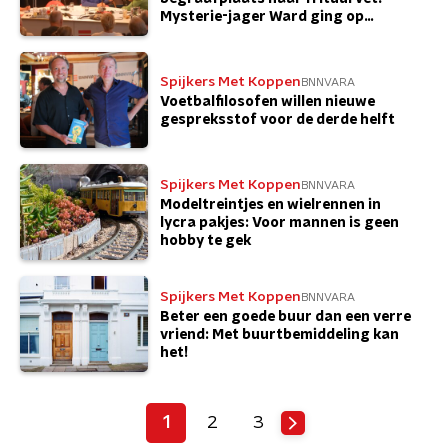
Mysterie-jager Ward ging op
onderzoek
Spijkers Met Koppen
BNNVARA
Voetbalfilosofen willen nieuwe
gespreksstof voor de derde helft
Spijkers Met Koppen
BNNVARA
Modeltreintjes en wielrennen in
lycra pakjes: Voor mannen is geen
hobby te gek
Spijkers Met Koppen
BNNVARA
Beter een goede buur dan een verre
vriend: Met buurtbemiddeling kan
het!
1
2
3