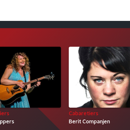
iers
Cabaretiers
ippers
Berit Companjen