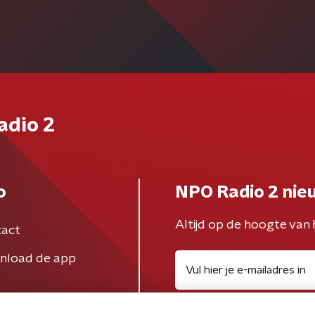
adio 2
o
NPO Radio 2 nie
Altijd op de hoogte van 
act
nload de app