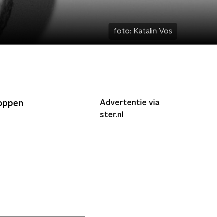
foto:
Katalin Vos
Advertentie via
Koppen
ster.nl