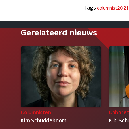
Tags
columnist2021
Gerelateerd nieuws
Columnisten
Cabaret
Kim Schuddeboom
Kiki Sch