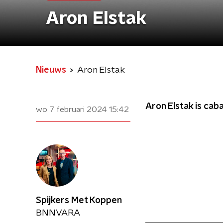
Aron Elstak
Nieuws
Aron Elstak
Aron Elstak is cab
wo 7 februari 2024
15:42
Spijkers Met Koppen
BNNVARA