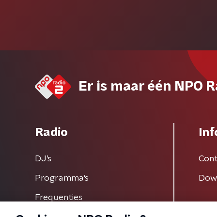
Er is maar één NPO R
Radio
Inf
DJ’s
Cont
Programma's
Dow
Frequenties