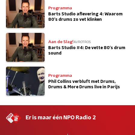
Programma
Barts Studio aflevering 4: Waarom
80's drums zo vet klinken
Aan de Slag!
AVROTROS
Barts Studio #4: De vette 80's drum
sound
Programma
Phil Collins verbluft met Drums,
Drums & More Drums live in Parijs
Er is maar één NPO Radio 2