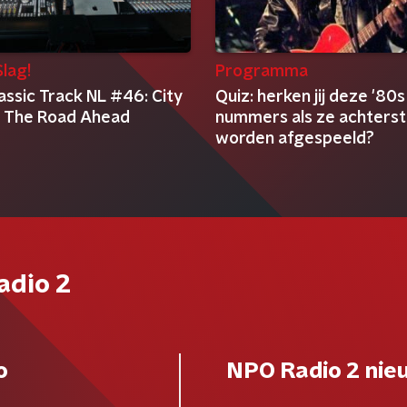
lag!
Programma
assic Track NL #46: City
Quiz: herken jij deze '80s
 - The Road Ahead
nummers als ze achters
worden afgespeeld?
adio 2
o
NPO Radio 2 nie