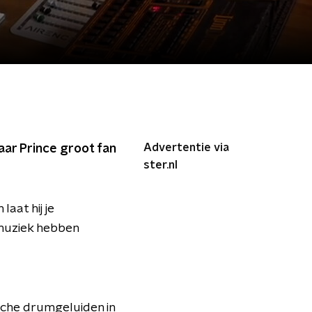
Advertentie via
ar Prince groot fan
ster.nl
laat hij je
pmuziek hebben
sche drumgeluiden in