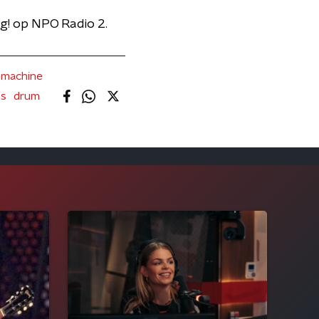
g! op NPO Radio 2.
machine
s
drum