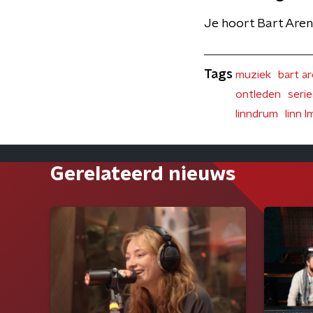
Je hoort Bart Aren
Tags
muziek
bart a
ontleden
serie
linndrum
linn l
Gerelateerd nieuws