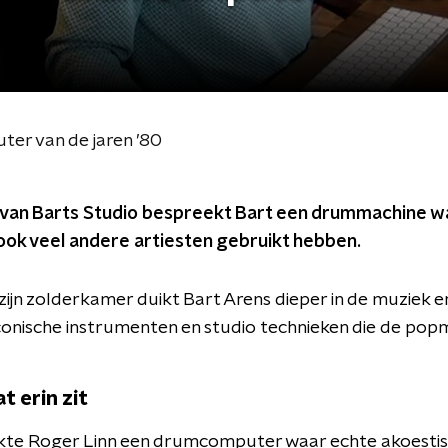
ter van de jaren ’80
g van Barts Studio bespreekt Bart een drummachine wa
ook veel andere artiesten gebruikt hebben.
zijn zolderkamer duikt Bart Arens dieper in de muziek en 
onische instrumenten en studio technieken die de po
t erin zit
akte Roger Linn een drumcomputer waar echte akoesti