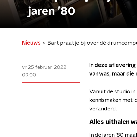
jaren ’80
Nieuws
Bart praat je bij over dé drumcompu
In deze afleverin
vr 25 februari 2022
van was, maar die 
09:00
Vanuit de studio in 
kennismaken met ic
veranderd.
Alles uithalen wa
In de jaren '80 ma