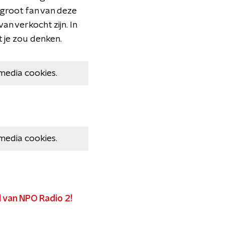
 groot fan van deze
n verkocht zijn. In
je zou denken. ​
media cookies.
media cookies.
 van NPO Radio 2!