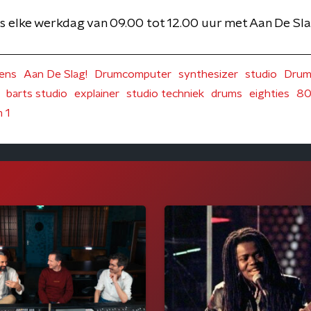
s elke werkdag van 09.00 tot 12.00 uur met Aan De Sla
rens
Aan De Slag!
Drumcomputer
synthesizer
studio
Drum
barts studio
explainer
studio techniek
drums
eighties
80
m 1