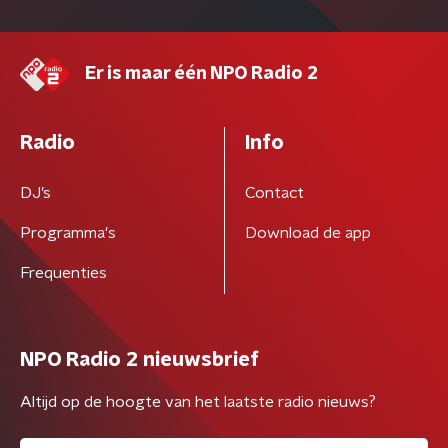
Er is maar één NPO Radio 2
Radio
Info
DJ’s
Contact
Programma's
Download de app
Frequenties
NPO Radio 2 nieuwsbrief
Altijd op de hoogte van het laatste radio nieuws?