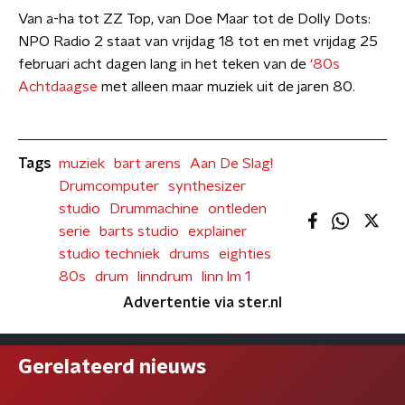
Van a-ha tot ZZ Top, van Doe Maar tot de Dolly Dots:
NPO Radio 2 staat van vrijdag 18 tot en met vrijdag 25
februari acht dagen lang in het teken van de
‘80s
Achtdaagse
met alleen maar muziek uit de jaren 80.
Tags
muziek
bart arens
Aan De Slag!
Drumcomputer
synthesizer
studio
Drummachine
ontleden
serie
barts studio
explainer
studio techniek
drums
eighties
80s
drum
linndrum
linn lm 1
Advertentie via ster.nl
Gerelateerd nieuws