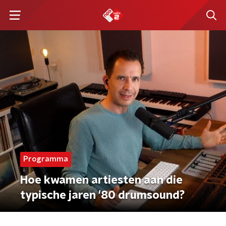
Programma
Hoe kwamen artiesten aan die
typische jaren '80 drumsound?