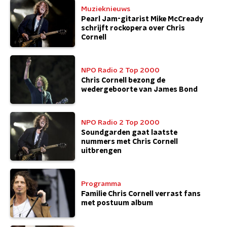
Muzieknieuws
Pearl Jam-gitarist Mike McCready
schrijft rockopera over Chris
Cornell
NPO Radio 2 Top 2000
Chris Cornell bezong de
wedergeboorte van James Bond
NPO Radio 2 Top 2000
Soundgarden gaat laatste
nummers met Chris Cornell
uitbrengen
Programma
Familie Chris Cornell verrast fans
met postuum album