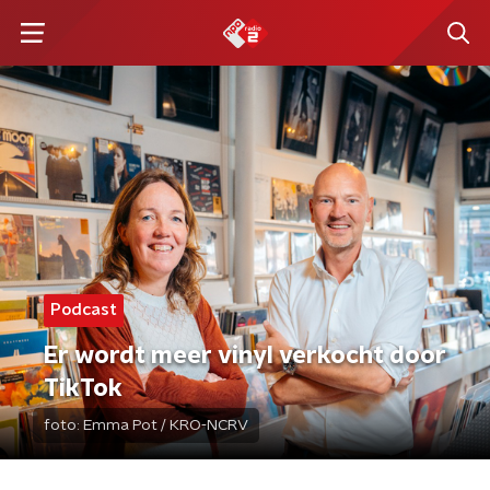
Podcast
Er wordt meer vinyl verkocht door
TikTok
foto:
Emma Pot / KRO-NCRV