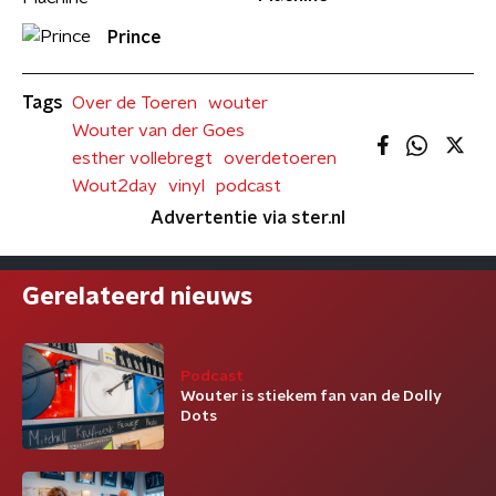
Prince
Tags
Over de Toeren
wouter
Wouter van der Goes
esther vollebregt
overdetoeren
Wout2day
vinyl
podcast
Advertentie via ster.nl
Gerelateerd nieuws
Podcast
Wouter is stiekem fan van de Dolly
Dots