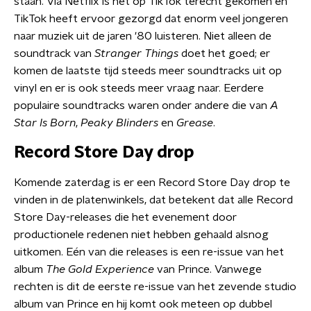
staan. Via Netflix is het op TikTok terecht gekomen en
TikTok heeft ervoor gezorgd dat enorm veel jongeren
naar muziek uit de jaren '80 luisteren. Niet alleen de
soundtrack van
Stranger Things
doet het goed; er
komen de laatste tijd steeds meer soundtracks uit op
vinyl en er is ook steeds meer vraag naar. Eerdere
populaire soundtracks waren onder andere die van
A
Star Is Born
,
Peaky Blinders
en
Grease
.
Record Store Day drop
Komende zaterdag is er een Record Store Day drop te
vinden in de platenwinkels, dat betekent dat alle Record
Store Day-releases die het evenement door
productionele redenen niet hebben gehaald alsnog
uitkomen. Eén van die releases is een re-issue van het
album
The Gold Experience
van Prince. Vanwege
rechten is dit de eerste re-issue van het zevende studio
album van Prince en hij komt ook meteen op dubbel