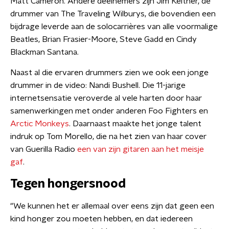
Matt Cameron. Andere deelnemers zijn Jim Keltner, de
drummer van The Traveling Wilburys, die bovendien een
bijdrage leverde aan de solocarrières van alle voormalige
Beatles, Brian Frasier-Moore, Steve Gadd en Cindy
Blackman Santana.
Naast al die ervaren drummers zien we ook een jonge
drummer in de video: Nandi Bushell. Die 11-jarige
internetsensatie veroverde al vele harten door haar
samenwerkingen met onder anderen Foo Fighters en
Arctic Monkeys
. Daarnaast maakte het jonge talent
indruk op Tom Morello, die na het zien van haar cover
van Guerilla Radio
een van zijn gitaren aan het meisje
gaf
.
Tegen hongersnood
"We kunnen het er allemaal over eens zijn dat geen een
kind honger zou moeten hebben, en dat iedereen