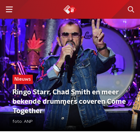
Nieuws
Ringo Starr, Chad Smith en meer
bekende drummers coveren Come
Together
foto:
ANP