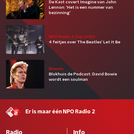
De Kast covert Imagine van John
Lennon: 'Het is een nummer van
bezinning'
NPO Radio 2 Top 2000
4 feitjes over The Beatles' Let It Be
Nieuws
Blokhuis de Podcast: David Bowie
wordt een soulman
Er is maar één NPO Radio 2
Radio
Info