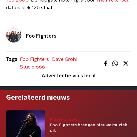
Top 2000
. De hoogste notering is voor
The Pretender
,
dat op plek 126 staat.
Foo Fighters
Tags
Foo Fighters
Dave Grohl
Studio 666
Advertentie via ster.nl
Gerelateerd nieuws
Muzieknieuws
Foo Fighters brengen nieuwe muziek
uit