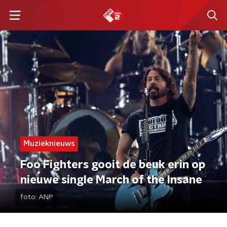
Muzieknieuws
Foo Fighters gooit de beuk erin op
nieuwe single March of the Insane
foto:
ANP