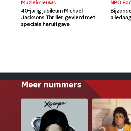
Muzieknieuws
NPO Rad
40-jarig jubileum Michael
Bijzonde
Jacksons Thriller gevierd met
alledaa
speciale heruitgave
Meer nummers