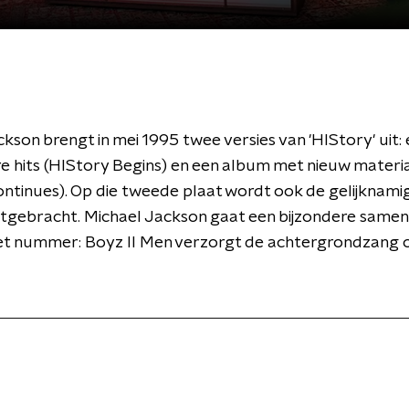
kson brengt in mei 1995 twee versies van 'HIStory' uit:
e hits (HIStory Begins) en een album met nieuw materi
ontinues). Op die tweede plaat wordt ook de gelijknamig
uitgebracht. Michael Jackson gaat een bijzondere same
et nummer: Boyz II Men verzorgt de achtergrondzang 