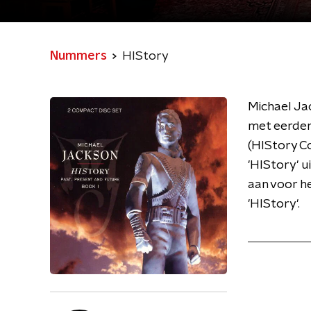
Nummers
HIStory
Michael Jac
met eerder
(HIStory C
'HIStory' 
aan voor h
'HIStory'.