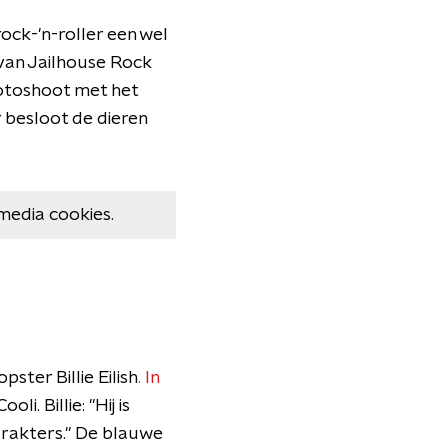
 rock-'n-roller een wel
 van Jailhouse Rock
fotoshoot met het
 besloot de dieren
media cookies.
ster Billie Eilish
. In
. Billie: "Hij is
karakters." De blauwe