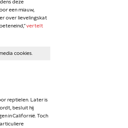
ijdens deze
voor een miauw,
r over lievelingskat
 voeteneind,"
vertelt
media cookies.
or reptielen. Later is
rdt, besluit hij
en in Californië. Toch
articuliere