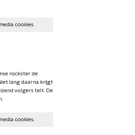
media cookies.
anse rockster de
Niet lang daarna krijgt
zend volgers telt. De
n.
media cookies.