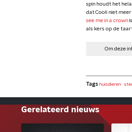
spin houdt het hela
dat Cooli niet meer
see me in a crown
i
als kers op de taart
Om deze in
Tags
huisdieren
ste
Gerelateerd nieuws