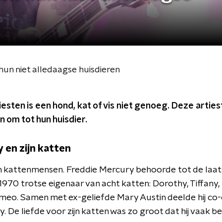
 hun niet alledaagse huisdieren
sten is een hond, kat of vis niet genoeg. Deze artie
 om tot hun huisdier.
 en zijn katten
n kattenmensen. Freddie Mercury behoorde tot de laat
970 trotse eigenaar van acht katten: Dorothy, Tiffany, De
meo. Samen met ex-geliefde Mary Austin deelde hij c
. De liefde voor zijn katten was zo groot dat hij vaak b