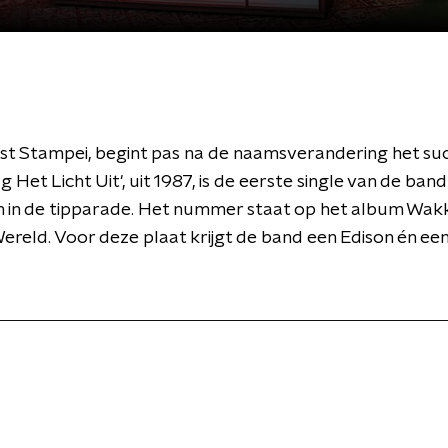
erst Stampei, begint pas na de naamsverandering het su
g Het Licht Uit', uit 1987, is de eerste single van de band
en in de tipparade. Het nummer staat op het album Wakk
reld. Voor deze plaat krijgt de band een Edison én een