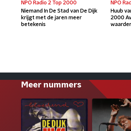
NPO Radio 2 Top 2000
NPO Rad
Niemand In De Stad van De Dijk
Huub va
krijgt met de jaren meer
2000 Awa
betekenis
waarder
Meer nummers