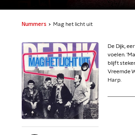
Nummers
Mag het licht uit
De Dijk, e
voelen. 'Ma
blijft stek
Vreemde We
Harp.