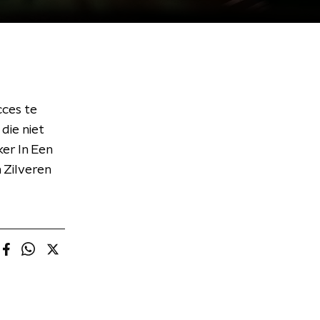
cces te
 die niet
er In Een
 Zilveren