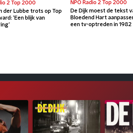
NPO Radio 2 Top 2000
io 2 Top 2000
De Dijk moest de tekst v
n der Lubbe trots op Top
Bloedend Hart aanpasse
rd: 'Een blijk van
een tv-optreden in 1982
ing'