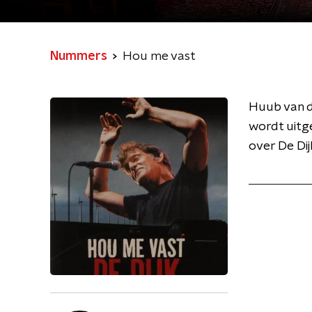
Nummers
Hou me vast
Huub van de
wordt uitg
over De Dij