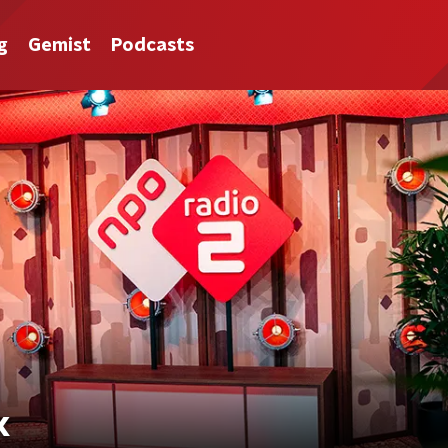
g
Gemist
Podcasts
k