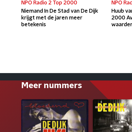
NPO Radio 2 Top 2000
NPO Rad
Niemand In De Stad van De Dijk
Huub va
krijgt met de jaren meer
2000 Awa
betekenis
waarder
Meer nummers