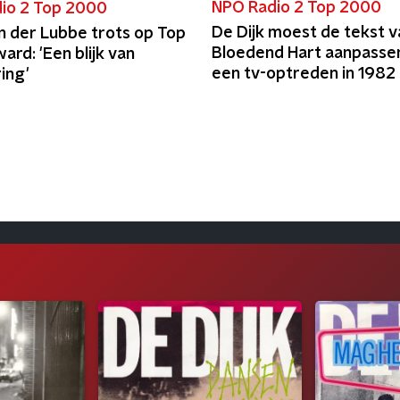
NPO Radio 2 Top 2000
io 2 Top 2000
De Dijk moest de tekst v
n der Lubbe trots op Top
Bloedend Hart aanpasse
rd: 'Een blijk van
een tv-optreden in 1982
ing'