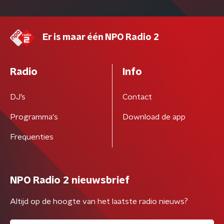
Er is maar één NPO Radio 2
Radio
Info
DJ’s
Contact
Programma's
Download de app
Frequenties
NPO Radio 2 nieuwsbrief
Altijd op de hoogte van het laatste radio nieuws?