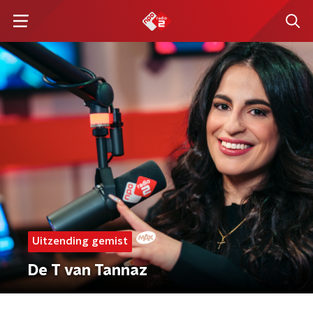
Uitzending gemist
De T van Tannaz