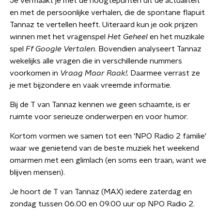
Je vermaakt je met de hoogtepunten uit de actualiteit
en met de persoonlijke verhalen, die de spontane flapuit
Tannaz te vertellen heeft. Uiteraard kun je ook prijzen
winnen met het vragenspel
Het Geheel
en het muzikale
spel
Ff Google Vertalen
. Bovendien analyseert Tannaz
wekelijks alle vragen die in verschillende nummers
voorkomen in
Vraag Maar Raak!.
Daarmee verrast ze
je met bijzondere en vaak vreemde informatie.
Bij de T van Tannaz kennen we geen schaamte, is er
ruimte voor serieuze onderwerpen en voor humor.
Kortom vormen we samen tot een 'NPO Radio 2 familie'
waar we genietend van de beste muziek het weekend
omarmen met een glimlach (en soms een traan, want we
blijven mensen).
Je hoort de T van Tannaz (MAX) iedere zaterdag en
zondag tussen 06.00 en 09.00 uur op NPO Radio 2.