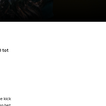
 tot
e kick
en het