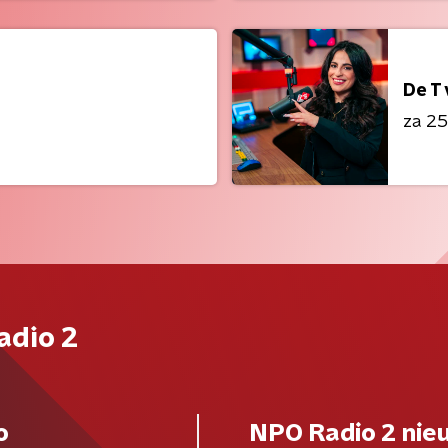
De T
za 25 
adio 2
o
NPO Radio 2 nie