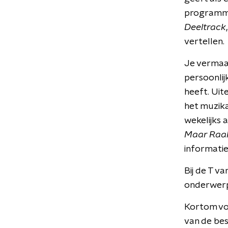
programma 
Deeltrack
vertellen.
Je vermaak
persoonlij
heeft. Uit
het muzik
wekelijks 
Maar Raak
informatie
Bij de T v
onderwerp
Kortom vo
van de be