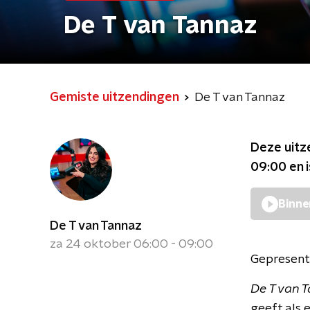
De T van Tannaz
Gemiste uitzendingen
De T van Tannaz
Deze uitz
09:00
en 
Binne
De T van Tannaz
za 24 oktober 06:00 - 09:00
Gepresent
De T van 
geeft als 