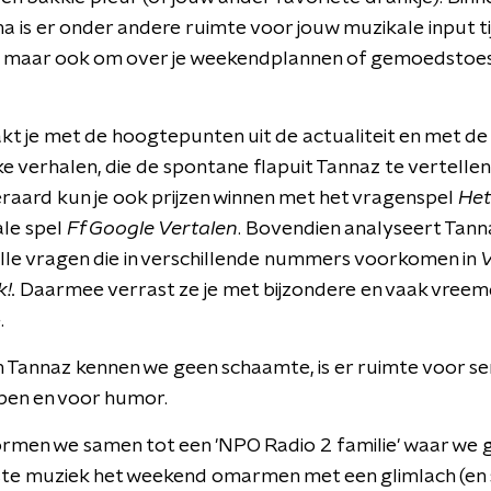
is er onder andere ruimte voor jouw muzikale input ti
, maar ook om over je weekendplannen of gemoedstoe
t je met de hoogtepunten uit de actualiteit en met de
ke verhalen, die de spontane flapuit Tannaz te vertellen
eraard kun je ook prijzen winnen met het vragenspel
Het
ale spel
Ff Google Vertalen
. Bovendien analyseert Tann
alle vragen die in verschillende nummers voorkomen in
!.
Daarmee verrast ze je met bijzondere en vaak vree
.
an Tannaz kennen we geen schaamte, is er ruimte voor se
en en voor humor.
rmen we samen tot een 'NPO Radio 2 familie' waar we 
ste muziek het weekend omarmen met een glimlach (en