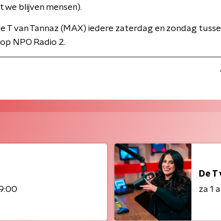
t we blijven mensen).
de T van Tannaz (MAX) iedere zaterdag en zondag tusse
 op NPO Radio 2.
De T
9:00
za 1 