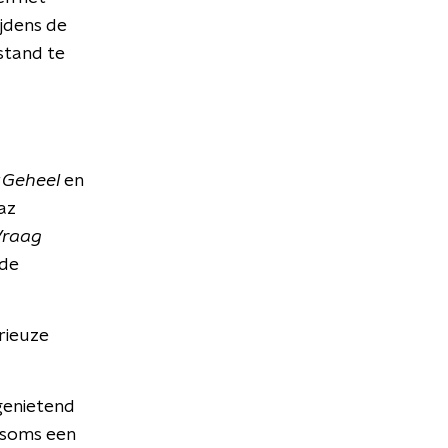
jdens de
stand te
 Geheel
en
az
Vraag
mde
rieuze
genietend
 soms een