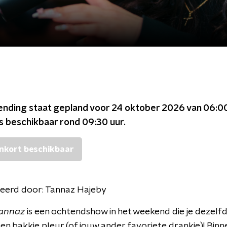
ending staat gepland voor
24 oktober 2026 van 06:00
is beschikbaar rond
09:30
uur.
nkort beschikbaar
eerd door:
Tannaz Hajeby
Tannaz
is een ochtendshow in het weekend die je dezelfd
een bakkie pleur (of jouw ander favoriete drankje)! Binn