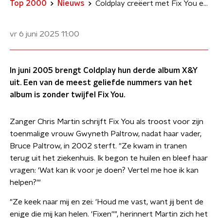
Top 2000
Nieuws
Coldplay creëert met Fix You een bron van troost én inspiratie
vr 6 juni 2025
11:00
In juni 2005 brengt Coldplay hun derde album X&Y
uit. Een van de meest geliefde nummers van het
album is zonder twijfel Fix You.
Zanger Chris Martin schrijft Fix You als troost voor zijn
toenmalige vrouw Gwyneth Paltrow, nadat haar vader,
Bruce Paltrow, in 2002 sterft. "Ze kwam in tranen
terug uit het ziekenhuis. Ik begon te huilen en bleef haar
vragen: 'Wat kan ik voor je doen? Vertel me hoe ik kan
helpen?'"
"Ze keek naar mij en zei: 'Houd me vast, want jij bent de
enige die mij kan helen. 'Fixen''", herinnert Martin zich het