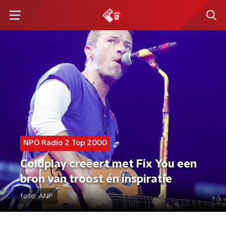
NPO Radio 2 Top 2000
Coldplay creëert met Fix You een
bron van troost én inspiratie
foto:
ANP