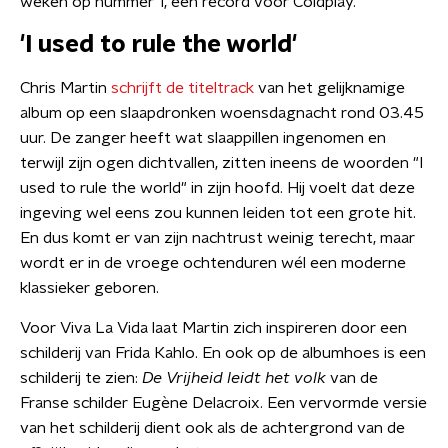
weken op nummer 1, een record voor Coldplay.
'I used to rule the world'
Chris Martin
schrijft de titeltrack
van het gelijknamige
album op een slaapdronken woensdagnacht rond 03.45
uur. De zanger heeft wat slaappillen ingenomen en
terwijl zijn ogen dichtvallen, zitten ineens de woorden "I
used to rule the world" in zijn hoofd. Hij voelt dat deze
ingeving wel eens zou kunnen leiden tot een grote hit.
En dus komt er van zijn nachtrust weinig terecht, maar
wordt er in de vroege ochtenduren wél een moderne
klassieker geboren.
Voor Viva La Vida laat Martin zich inspireren door een
schilderij van Frida Kahlo. En ook op de albumhoes is een
schilderij te zien:
De Vrijheid leidt het volk
van de
Franse schilder Eugène Delacroix. Een vervormde versie
van het schilderij dient ook als de achtergrond van de