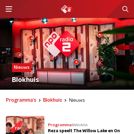
Nieuws
Blokhuis
Programma's
Blokhuis
Nieuws
Programma
BNNVARA
Reza speelt The Willow Lake en On