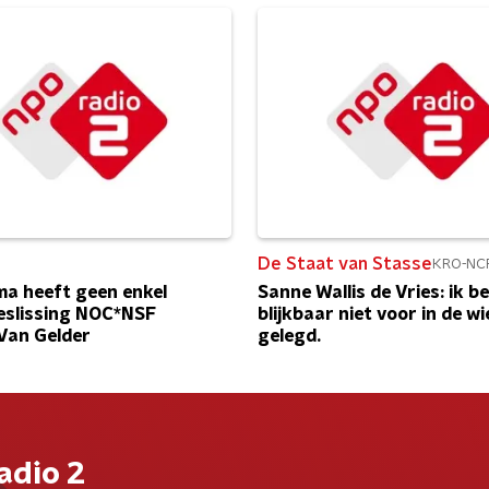
De Staat van Stasse
KRO-NC
a heeft geen enkel
Sanne Wallis de Vries: ik b
eslissing NOC*NSF
blijkbaar niet voor in de w
Van Gelder
gelegd.
adio 2