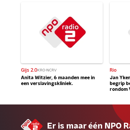
Gijs 2.0
Rio
KRO-NCRV
Anita Witzier, 6 maanden mee in
Jan Ykem
een verslavingskliniek.
begrip b
rondom 
Er is maar één NPO R