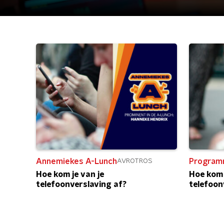
Annemiekes A-Lunch
Program
AVROTROS
Hoe kom je van je
Hoe kom 
telefoonverslaving af?
telefoon