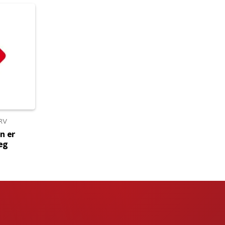
RV
en er
ieg