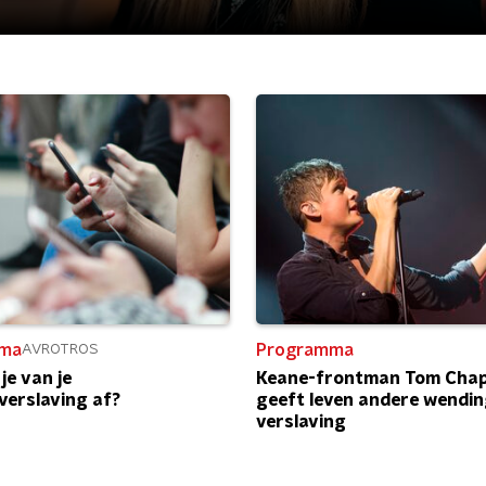
ma
Programma
AVROTROS
je van je
Keane-frontman Tom Chap
verslaving af?
geeft leven andere wendin
verslaving