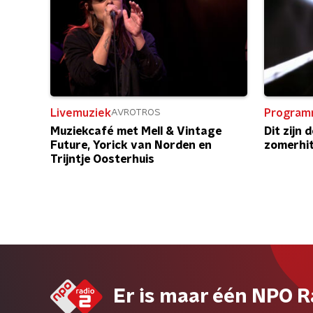
Livemuziek
Program
AVROTROS
Muziekcafé met Mell & Vintage
Dit zijn 
Future, Yorick van Norden en
zomerhi
Trijntje Oosterhuis
Er is maar één NPO R