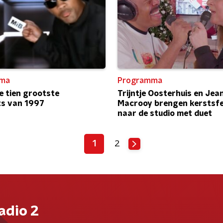
ma
Programma
de tien grootste
Trijntje Oosterhuis en Jea
ts van 1997
Macrooy brengen kerstsf
naar de studio met duet
1
2
adio 2