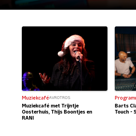
Muziekcafé
Program
AVROTROS
Muziekcafé met Trijntje
Barts Cl
Oosterhuis, Thijs Boontjes en
Touch - 
RANI