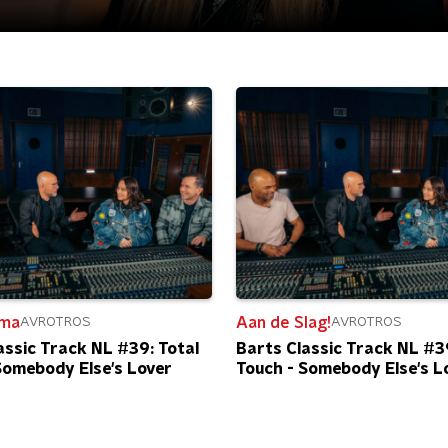
ma
Aan de Slag!
AVROTROS
AVROTROS
assic Track NL #39: Total
Barts Classic Track NL #39
Somebody Else's Lover
Touch - Somebody Else's L