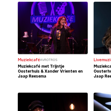
Muziekcafé
Livemuzi
AVROTROS
Muziekcafé met Trijntje
Muziekca
Oosterhuis & Xander Vrienten en
Oosterhu
Jaap Reesema
Jaap Re