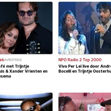
ek
NPO Radio 2 Top 2000
AVROTROS
fé met Trijntje
Vivo Per Lei live door And
is & Xander Vrienten en
Bocelli en Trijntje Oosterhu
esema