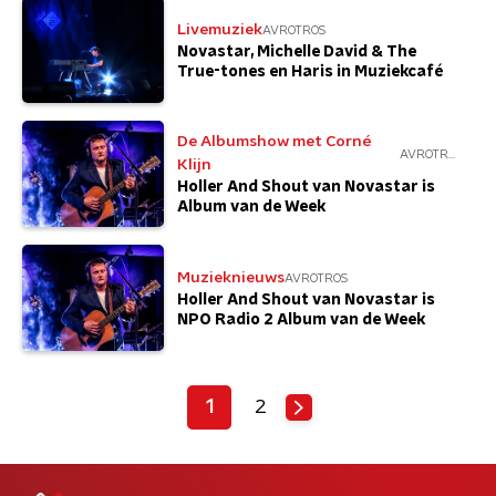
Livemuziek
AVROTROS
Novastar, Michelle David & The
True-tones en Haris in Muziekcafé
De Albumshow met Corné
AVROTROS
Klijn
Holler And Shout van Novastar is
Album van de Week
Muzieknieuws
AVROTROS
Holler And Shout van Novastar is
NPO Radio 2 Album van de Week
1
2