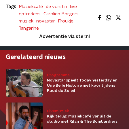
Tags
Muziekcafé
de vorstin
live
optredens
Carolien Borgers
muziek
novastar
Froukje
Tangarine
Advertentie via ster.nl
Gerelateerd nieuws
Programma
Novastar speelt Today Yesterday en
Une Belle Histoire met koor tijdens
Ruud du Soleil
Livemuziek
Kijk terug: Muziekcafé vanuit de
studio met Rilan & The Bombardiers