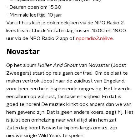
- Deuren open om 15.30
- Minimale leeftijd: 10 jaar
Vanuit huis kun je ook meekijken via de NPO Radio 2
livestream. Check ‘m zaterdag tussen 16.00 en 18.00
uur via de NPO Radio 2 app of
nporadio2.nl/live
.
Novastar
Op het album
Holler And Shout
van Novastar (Joost
Zweegers) staat op reis gaan centraal. Om de plaat te
maken vertrok Joost naar de zuidkust van Engeland,
voor hem een hele inspirerende omgeving. Het leverde
een album op vol rust, fantasie en vrijheid. En dat is
goed te horen! De muziek klinkt ook anders dan we van
hem gewend zijn. Dat is geen andere koers, zegt hij. Het
is juist een omhelzing naar wat altijd al in hem zat.
Zaterdag komt Novastar bij ons langs om a.s. zijn
nieuwe single Wild Years te spelen.