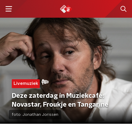
Livemuziek
Deze zaterdag in Muziekcafé:
Novastar, Froukje en Tangarine
foto:
Jonathan Jorissen