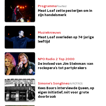
Programma
PowNed
Meat Loaf zette pesterijen om in
zijn handelsmerk
Muzieknieuws
Meat Loaf overleden op 74-jarige
leeftijd
NPO Radio 2 Top 2000
De invloed van Jim Steinman: van
rockopera’s tot partykrakers
Simone's Songlines
AVROTROS
Kees Baars interviewde Queen, op
eigen initiatief, nét voor grote
doorbraak