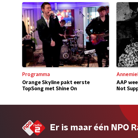
Programma
Annemiek
Orange Skyline pakt eerste
AAP week
TopSong met Shine On
Not Supp
Er is maar één NPO R