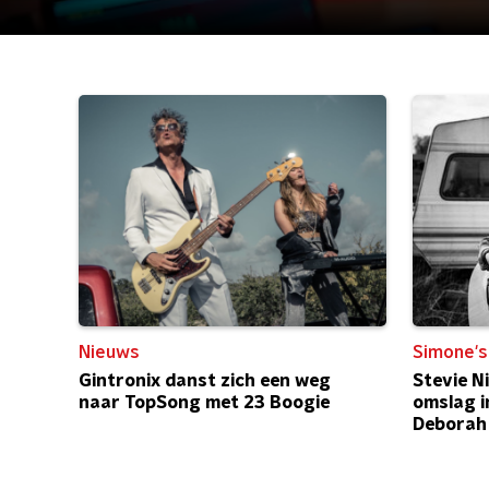
Nieuws
Simone's
Gintronix danst zich een weg
Stevie N
naar TopSong met 23 Boogie
omslag i
Deborah 