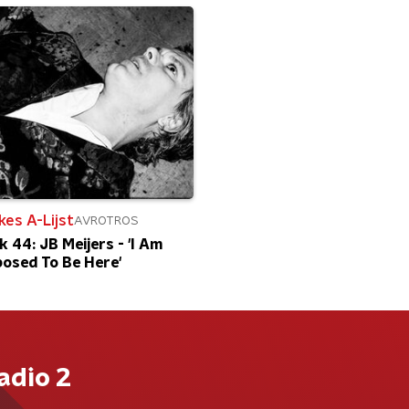
es A-Lijst
AVROTROS
 44: JB Meijers - 'I Am
osed To Be Here'
adio 2