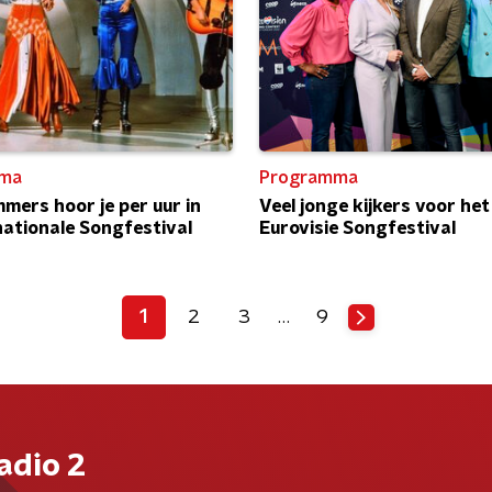
ma
Programma
mers hoor je per uur in
Veel jonge kijkers voor het
nationale Songfestival
Eurovisie Songfestival
1
2
3
…
9
adio 2