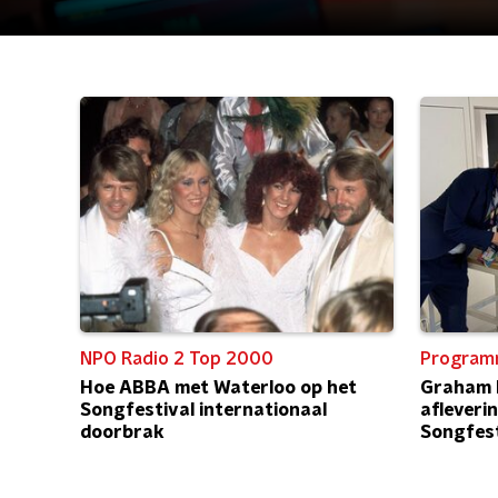
NPO Radio 2 Top 2000
Program
Hoe ABBA met Waterloo op het
Graham N
Songfestival internationaal
afleverin
doorbrak
Songfest