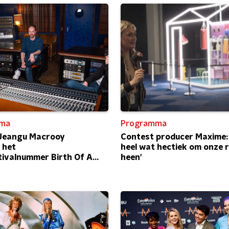
ma
Programma
 Jeangu Macrooy
Contest producer Maxime: '
 het
heel wat hectiek om onze r
ivalnummer Birth Of A
heen'