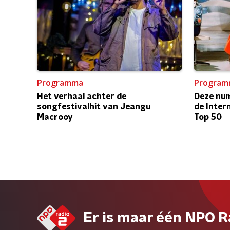
Programma
Program
Het verhaal achter de
Deze num
songfestivalhit van Jeangu
de Inter
Macrooy
Top 50
Er is maar één NPO R