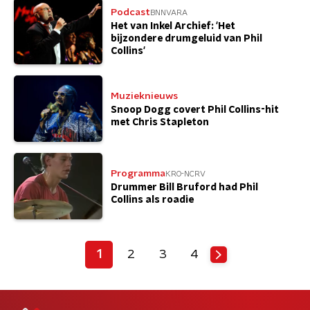
Podcast
BNNVARA
Het van Inkel Archief: 'Het
bijzondere drumgeluid van Phil
Collins'
Muzieknieuws
Snoop Dogg covert Phil Collins-hit
met Chris Stapleton
Programma
KRO-NCRV
Drummer Bill Bruford had Phil
Collins als roadie
1
2
3
4