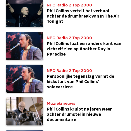
NPO Radio 2 Top 2000
Phil Collins vertelt het verhaal
achter de drumbreak van In The Air
Tonight
NPO Radio 2 Top 2000
Phil Collins laat een andere kant van
zichzelf zien op Another Day In
Paradise
NPO Radio 2 Top 2000
Persoonlijke tegenslag vormt de
kickstart van Phil Collins’
solocarrière
Muzieknieuws
Phil Collins kruipt na jaren weer
achter drumstel in nieuwe
documentaire