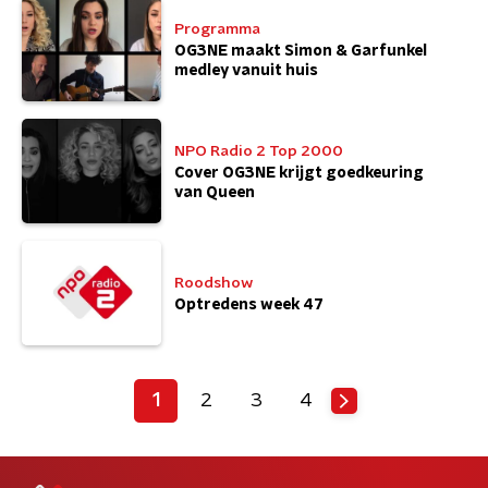
Programma
OG3NE maakt Simon & Garfunkel
medley vanuit huis
NPO Radio 2 Top 2000
Cover OG3NE krijgt goedkeuring
van Queen
Roodshow
Optredens week 47
1
2
3
4