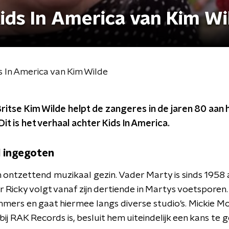
ids In America van Kim Wi
s In America van Kim Wilde
Britse Kim Wilde helpt de zangeres in de jaren 80 aan 
 Dit is het verhaal achter Kids In America.
l ingegoten
n ontzettend muzikaal gezin. Vader Marty is sinds 1958 a
Ricky volgt vanaf zijn dertiende in Martys voetsporen. A
mmers en gaat hiermee langs diverse studio's. Mickie Mo
j RAK Records is, besluit hem uiteindelijk een kans te 