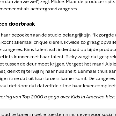
en dan zien we wel", zegt Mickie. Maar de producer spitst
im meeneemt als achtergrondzangeres.
een doorbraak
haar bezoeken aan de studio belangrijk zijn. "Ik zorgde da
 kocht allemaal chique kleren. Ik wilde zo graag opvall
e zangeres. Kims talent valt inderdaad op bij de produce
l iets kunnen met haar talent. Ricky vangt dat gesprek 
oet tussen de deur moet krijgen. Vergeet het maar! Als 
et, denkt hij terwijl hij naar huis snelt. Eenmaal thuis
ige ritme dat uit haar broers kamer komt. De zangeres
l niet door dat datzelfde ritme haar leven compleet z
evering van Top 2000 a gogo over Kids In America hier:
houd te tonen moet je
toestemming geven
voor social 