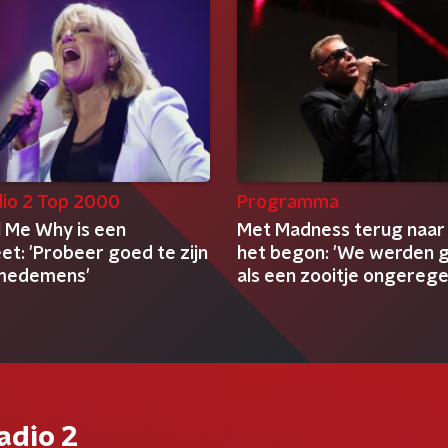
io 2 Top 2000
Programma
l Me Why is een
Met Madness terug naar
t: 'Probeer goed te zijn
het begon: 'We werden 
 medemens'
als een zooitje ongereg
clowns'
adio 2