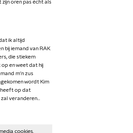
 zijn oren pas écht als
t ik altijd
en bij iemand van RAK
rs, die stiekem
op en weet dat hij
iemand m'n zus
 aangekomen wordt Kim
 heeft op dat
al veranderen...
media cookies.