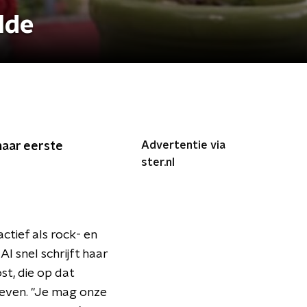
lde
Advertentie via
haar eerste
ster.nl
ctief als rock- en
l snel schrijft haar
st, die op dat
geven. "Je mag onze