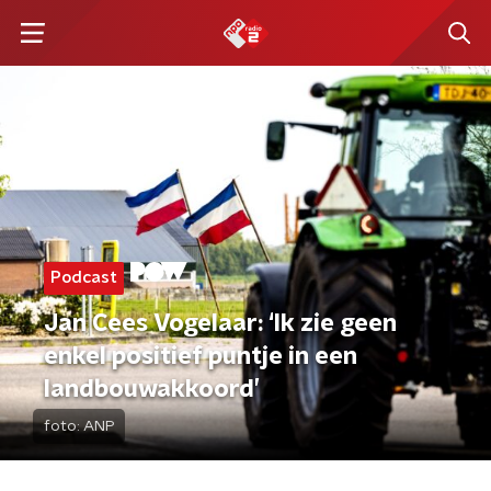
Podcast
Jan Cees Vogelaar: ‘Ik zie geen
enkel positief puntje in een
landbouwakkoord’
foto:
ANP