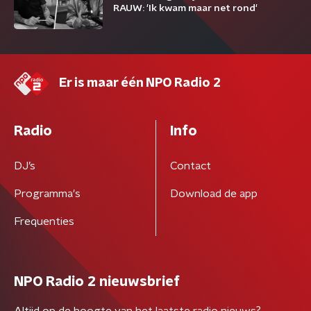
RAUW: 'Ik kwam maar net rond'
Er is maar één NPO Radio 2
Radio
Info
DJ’s
Contact
Programma's
Download de app
Frequenties
NPO Radio 2 nieuwsbrief