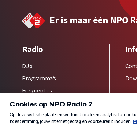
Er is maar één NPO R
Radio
Inf
DJ’s
Cont
Programma's
Dow
Frequenties
Algemene voorwaarden
Privacybeleid