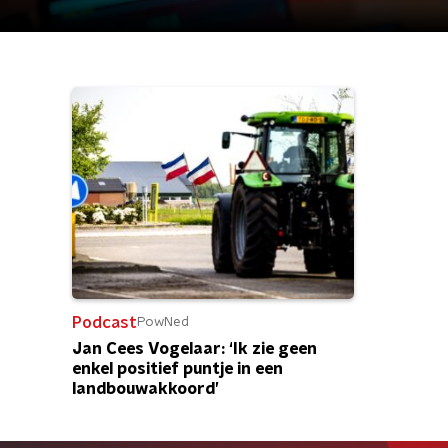
Podcast
PowNed
Jan Cees Vogelaar: ‘Ik zie geen
enkel positief puntje in een
landbouwakkoord’