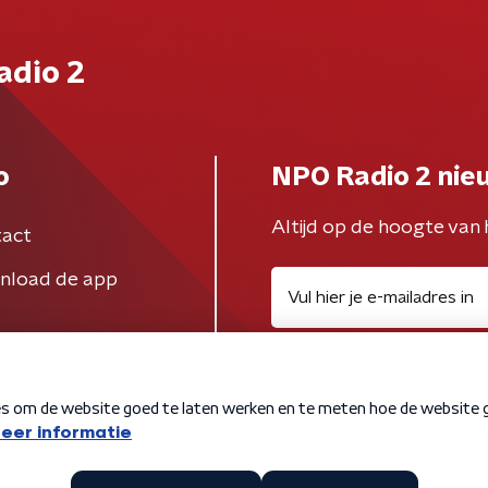
adio 2
o
NPO Radio 2 nie
Altijd op de hoogte van 
act
nload de app