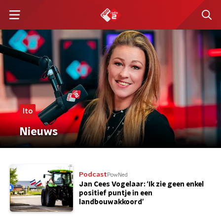
lto
Nieuws
Podcast
PowNed
Jan Cees Vogelaar: ‘Ik zie geen enkel
positief puntje in een
landbouwakkoord’