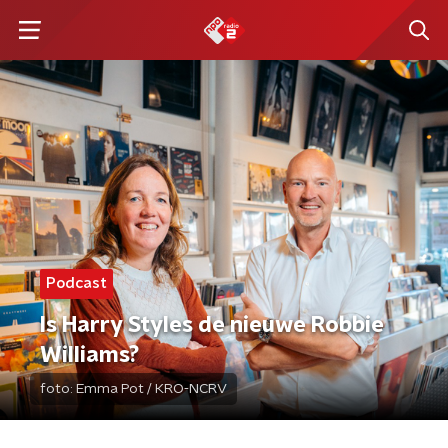
Podcast
Is Harry Styles de nieuwe Robbie
Williams?
foto:
Emma Pot / KRO-NCRV