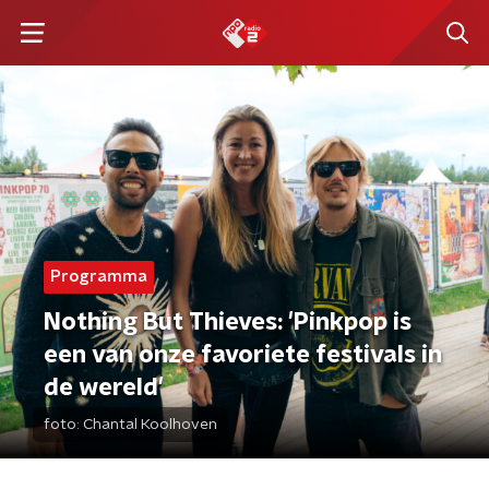
Programma
Nothing But Thieves: 'Pinkpop is
een van onze favoriete festivals in
de wereld'
foto:
Chantal Koolhoven