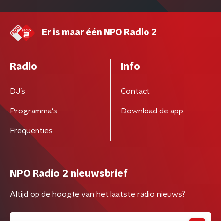
Er is maar één NPO Radio 2
Radio
Info
DJ’s
Contact
Programma's
Download de app
Frequenties
NPO Radio 2 nieuwsbrief
Altijd op de hoogte van het laatste radio nieuws?