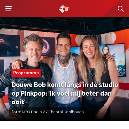
Programma
Douwe Bob komt langs in de studio
op Pinkpop: 'Ik voel mij beter dan
ooit'
foto:
NPO Radio 2 / Chantal Koolhoven