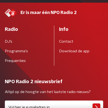
Er is maar één NPO Radio 2
Radio
Info
DJ’s
Contact
Programma's
Download de app
Frequenties
NPO Radio 2 nieuwsbrief
Altijd op de hoogte van het laatste radio nieuws?