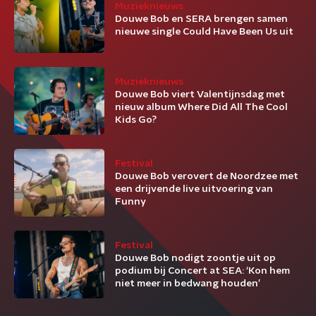
Muzieknieuws
Douwe Bob en SERA brengen samen
nieuwe single Could Have Been Us uit
Muzieknieuws
Douwe Bob viert Valentijnsdag met
nieuw album Where Did All The Cool
Kids Go?
Festival
Douwe Bob verovert de Noordzee met
een drijvende live uitvoering van
Funny
Festival
Douwe Bob nodigt zoontje uit op
podium bij Concert at SEA: ‘Kon hem
niet meer in bedwang houden’